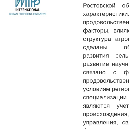
Ростовской о
характеристик
продовольстве
факторы, влия
структура агр
сделаны о
развития сель
развитие научн
связано с фо
продовольствен
условиям регио
специализации.
являются уче
происхождени
управления, с