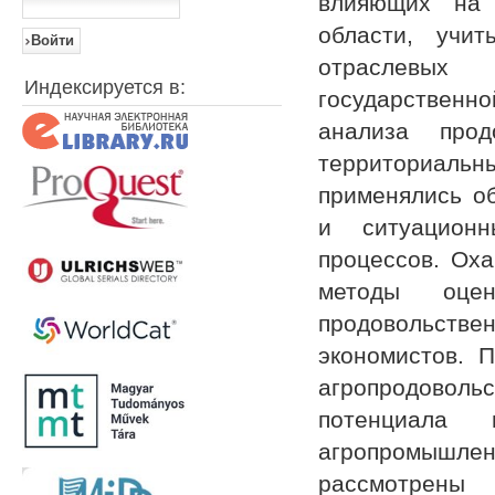
влияющих на 
области, учи
отраслевых
Индексируется в:
государственн
анализа прод
территориальн
применялись о
и ситуационн
процессов. Оха
методы оцен
продовольст
экономистов. 
агропродоволь
потенциала 
агропромышле
рассмотрены 