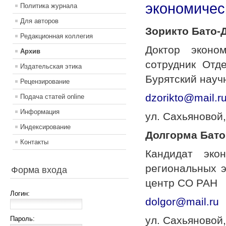
экономичес
Политика журнала
Для авторов
Зорикто Бато-
Редакционная коллегия
Доктор эконо
Архив
сотрудник Отд
Издательская этика
Бурятский нау
Рецензирование
dzorikto@mail.r
Подача статей online
Информация
ул. Сахьяновой,
Индексирование
Долгорма Бат
Контакты
Кандидат эко
региональных э
Форма входа
центр СО РАН
Логин:
dolgor@mail.ru
ул. Сахьяновой,
Пароль: