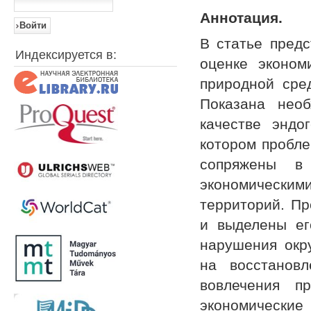
Аннотация.
В статье пред
Индексируется в:
оценке эконом
природной сре
Показана необ
качестве эндо
котором пробле
сопряжены в
экономически
территорий. Пр
и выделены ег
нарушения окр
на восстанов
вовлечения п
экономические