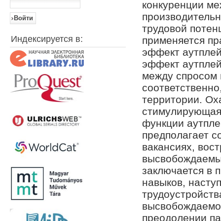
конкуренции м
производительн
трудовой потен
Индексируется в:
применяется пр
эффект аутплей
эффект аутплей
между спросом 
соответственно
территории. О
стимулирующая,
функции аутпл
предполагает с
вакансиях, вос
высвобождаемы
заключается в 
навыков, насту
трудоустройств
высвобождаемог
преодолении па