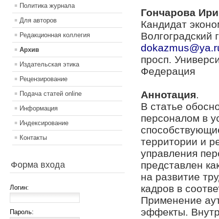
Политика журнала
Гончарова Ири
Для авторов
Кандидат эконо
Волгоградский 
Редакционная коллегия
dokazmus@ya.r
Архив
просп. Универси
Издательская этика
Федерация
Рецензирование
Аннотация
.
Подача статей online
В статье обосн
Информация
персоналом в у
Индексирование
способствующие
Контакты
территории и р
управления пер
представлен ка
Форма входа
на развитие тр
кадров в соотв
Логин:
Применение аут
эффекты. Внутр
Пароль: