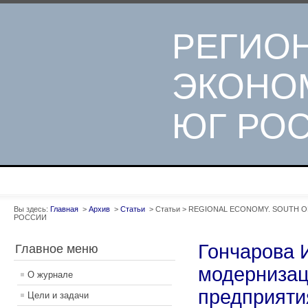
РЕГИО
ЭКОНО
ЮГ РО
Вы здесь:
Главная
>
Архив
>
Статьи
>
Статьи
>
REGIONAL ECONOMY. SOUTH OF 
РОССИИ
Гончарова 
Главное меню
модернизац
О журнале
предприяти
Цели и задачи