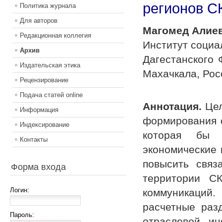
регионов 
Политика журнала
Для авторов
Магомед Алие
Редакционная коллегия
Институт социа
Архив
Дагестанского 
Издательская этика
Махачкала, Рос
Рецензирование
Подача статей online
Аннотация.
Цел
Информация
формирования 
Индексирование
которая бы г
Контакты
экономические 
повысить связ
Форма входа
территории С
Логин:
коммуникаций.
расчетные раз
Пароль:
отраслевой ин