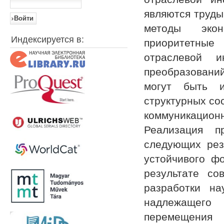
являются труды
методы эконо
Индексируется в:
приоритетные
отраслевой и
преобразований
могут быть и
структурных со
коммуникацио
Реализация п
следующих рез
устойчивого ф
результате со
разработки на
надлежащего
перемещени